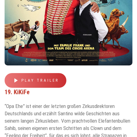
play_arrow
PLAY TRAILER
19. KiKiFe
“Opa Ehe” ist einer der letzten großen Zirkusdirektoren
Deutschlands und erzählt Santino wilde Geschichten aus
seinem langen Zirkusleben. Vom prachtvollen Elefantenbullen
Sahib, seinen eigenen ersten Schritten als Clown und dem
“Feeling der Freiheit”, für das es sich lohnt, alle Strapazen in