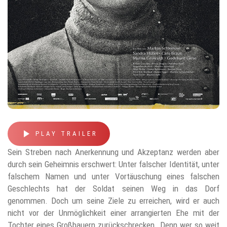
play_arrow
PLAY TRAILER
Sein Streben nach Anerkennung und Akzeptanz werden aber
durch sein Geheimnis erschwert: Unter falscher Identität, unter
falschem Namen und unter Vortäuschung eines falschen
Geschlechts hat der Soldat seinen Weg in das Dorf
genommen. Doch um seine Ziele zu erreichen, wird er auch
nicht vor der Unmöglichkeit einer arrangierten Ehe mit der
Tochter eines Großbauern zurückschrecken. Denn wer so weit