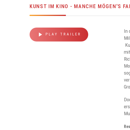
KUNST IM KINO - MANCHE MÖGEN'S F
In 
play_arrow
PLAY TRAILER
Mil
Ku
mit
Ric
Mon
sog
ver
Gr
Doc
ers
Mu
Res