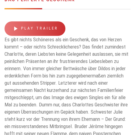
play_arrow
PLAY TRAILER
Es gibt nichts Schöneres als ein Geschenk, das von Herzen
kommt – oder nichts Schrecklicheres? Das findet zumindest
Charlotte, deren Liebsten keine Gelegenheit auslassen, sie mit
peinlichen Präsenten an ihr frustrierendes Liebesleben zu
erinnern. Von immer gleicher Bettwäsche über Dildos in jeder
erdenklichen Form bis hin zum zugegebenermaßen ziemlich
gut aussehenden Stripper. Letzterer wird nach einer
gemeinsamen Nacht kurzerhand zur nächsten Familienfeier
mitgeschleppt, um das Image des ewigen Singles ein für alle
Mal zu beenden. Dumm nur, dass Charlottes Geschwister ihre
eigenen Überraschungen im Gepäck haben. Schwester Julie
steht kurz vor der Trennung von ihrem Ehemann – Der Grund:
ein missverstandenes Mitbringsel. Bruder Jérôme hingegen
hofft mit seiner neuen Flamme, dem naiven Popsternchen